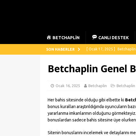
BETCHAPLIN
CANLI DESTEK
[ Ocak 17, 2025 ]
Betchaplin
SON HABERLER
[ Ocak 16, 2025 ]
Betchaplin
Betchaplin Genel B
[ Ocak 16, 2025 ]
Betchaplin
[ Ocak 16, 2025 ]
Betchaplin
Ocak 16, 2025
Betchaplin
Betchaplin
[ Ocak 17, 2025 ]
Betchaplin
Her bahis sitesinde olduğu gibi elbette ki
Betch
bonus kuralları araştırıldığında oyuncuların b
yararlanma imkanlarının olduğunu görmekteyiz.
bonuslardan sadece bahis sitesine üye olurken T
Sitenin bonuslarını incelemek ve detaylarını m