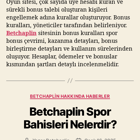
Oyun sitesi, çok sayıda üye hesabı kuran ve
sürekli bonus talebi oluşturan kişileri
engellemek adına kurallar oluşturuyor. Bonus
kuralları, yöneticiler tarafından belirleniyor.
Betchaplin
sitesinin bonus kuralları spor
bonus çevrimi, kazanma detayları, bonus
birleştirme detayları ve kullanım sürelerinden
oluşuyor. Hesaplar, ödemeler ve bonuslar
kısmından şartları detaylı incelenmelidir.
K
BETCHAPLIN HAKKINDA HABERLER
a
Betchaplin Spor
t
e
Bahisleri Nelerdir?
g
o
r