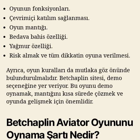
Oyunun fonksiyonları.
Çevrimiçi katılım sağlanması.
Oyun mantığı.
Bedava bahis özelliği.
Yağmur özelliği.
Risk almak ve tüm dikkatin oyuna verilmesi.
Ayrıca, oyun kuralları da mutlaka göz önünde
bulundurulmalıdır. Betchaplin sitesi, demo
seçeneğine yer veriyor. Bu oyunu demo
oynamak, mantığını kısa sürede çözmek ve
oyunda gelişmek için önemlidir.
Betchaplin Aviator Oyununu
Oynama Şartı Nedir?