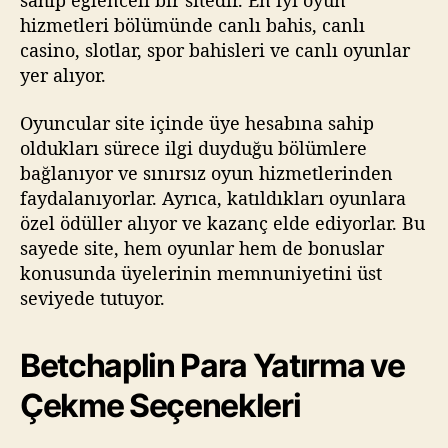
sahip eğlenceli bir sitedir. En iyi oyun
hizmetleri bölümünde canlı bahis, canlı
casino, slotlar, spor bahisleri ve canlı oyunlar
yer alıyor.
Oyuncular site içinde üye hesabına sahip
oldukları sürece ilgi duyduğu bölümlere
bağlanıyor ve sınırsız oyun hizmetlerinden
faydalanıyorlar. Ayrıca, katıldıkları oyunlara
özel ödüller alıyor ve kazanç elde ediyorlar. Bu
sayede site, hem oyunlar hem de bonuslar
konusunda üyelerinin memnuniyetini üst
seviyede tutuyor.
Betchaplin Para Yatırma ve
Çekme Seçenekleri