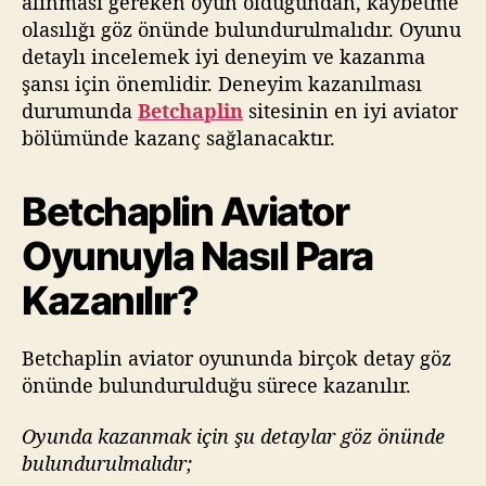
alınması gereken oyun olduğundan, kaybetme
olasılığı göz önünde bulundurulmalıdır. Oyunu
detaylı incelemek iyi deneyim ve kazanma
şansı için önemlidir. Deneyim kazanılması
durumunda
Betchaplin
sitesinin en iyi aviator
bölümünde kazanç sağlanacaktır.
Betchaplin Aviator
Oyunuyla Nasıl Para
Kazanılır?
Betchaplin aviator oyununda birçok detay göz
önünde bulundurulduğu sürece kazanılır.
Oyunda kazanmak için şu detaylar göz önünde
bulundurulmalıdır;