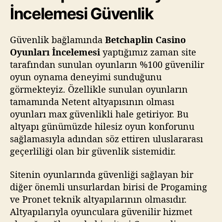
İncelemesi Güvenlik
Güvenlik bağlamında
Betchaplin Casino
Oyunları İncelemesi
yaptığımız zaman site
tarafından sunulan oyunların %100 güvenilir
oyun oynama deneyimi sunduğunu
görmekteyiz. Özellikle sunulan oyunların
tamamında Netent altyapısının olması
oyunları max güvenlikli hale getiriyor. Bu
altyapı günümüzde hilesiz oyun konforunu
sağlamasıyla adından söz ettiren uluslararası
geçerliliği olan bir güvenlik sistemidir.
Sitenin oyunlarında güvenliği sağlayan bir
diğer önemli unsurlardan birisi de Progaming
ve Pronet teknik altyapılarının olmasıdır.
Altyapılarıyla oyunculara güvenilir hizmet