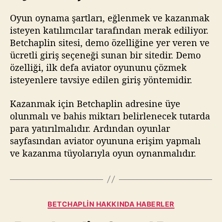
Oyun oynama şartları, eğlenmek ve kazanmak
isteyen katılımcılar tarafından merak ediliyor.
Betchaplin sitesi, demo özelliğine yer veren ve
ücretli giriş seçeneği sunan bir sitedir. Demo
özelliği, ilk defa aviator oyununu çözmek
isteyenlere tavsiye edilen giriş yöntemidir.
Kazanmak için Betchaplin adresine üye
olunmalı ve bahis miktarı belirlenecek tutarda
para yatırılmalıdır. Ardından oyunlar
sayfasından aviator oyununa erişim yapmalı
ve kazanma tüyolarıyla oyun oynanmalıdır.
K
BETCHAPLIN HAKKINDA HABERLER
a