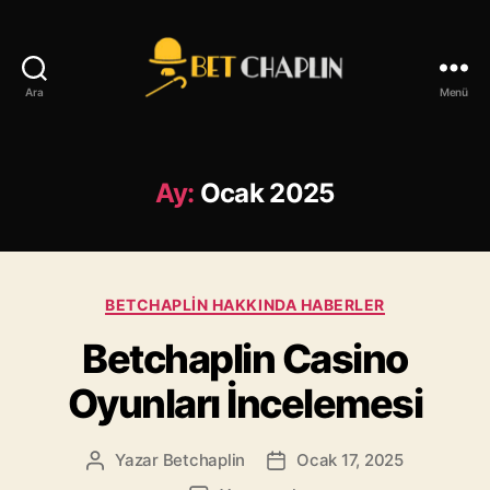
Ara
Menü
b
e
t
c
Ay:
Ocak 2025
h
a
p
l
K
i
BETCHAPLIN HAKKINDA HABERLER
a
n
Betchaplin Casino
t
g
e
i
Oyunları İncelemesi
g
r
o
i
r
s
Yazar
Betchaplin
Ocak 17, 2025
Y
Y
i
y
a
a