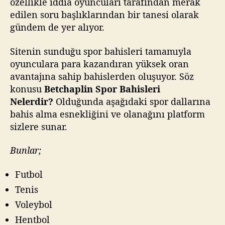
özellikle iddia oyuncuları tarafından merak
l
e
edilen soru başlıklarından bir tanesi olarak
r
gündem de yer alıyor.
i
N
Sitenin sunduğu spor bahisleri tamamıyla
e
oyunculara para kazandıran yüksek oran
l
avantajına sahip bahislerden oluşuyor. Söz
e
konusu
Betchaplin Spor Bahisleri
r
Nelerdir?
Olduğunda aşağıdaki spor dallarına
d
i
bahis alma esnekliğini ve olanağını platform
r
sizlere sunar.
?
Bunlar;
Futbol
Tenis
Voleybol
Hentbol