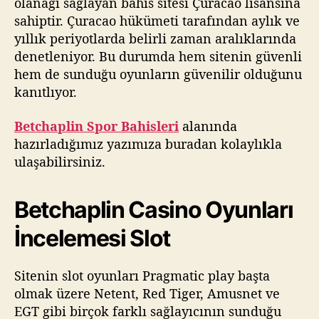
olanağı sağlayan bahis sitesi Çuracao lisansına
sahiptir. Çuracao hükümeti tarafından aylık ve
yıllık periyotlarda belirli zaman aralıklarında
denetleniyor. Bu durumda hem sitenin güvenli
hem de sunduğu oyunların güvenilir olduğunu
kanıtlıyor.
Betchaplin Spor Bahisleri
alanında
hazırladığımız yazımıza buradan kolaylıkla
ulaşabilirsiniz.
Betchaplin Casino Oyunları
İncelemesi Slot
Sitenin slot oyunları Pragmatic play başta
olmak üzere Netent, Red Tiger, Amusnet ve
EGT gibi birçok farklı sağlayıcının sunduğu