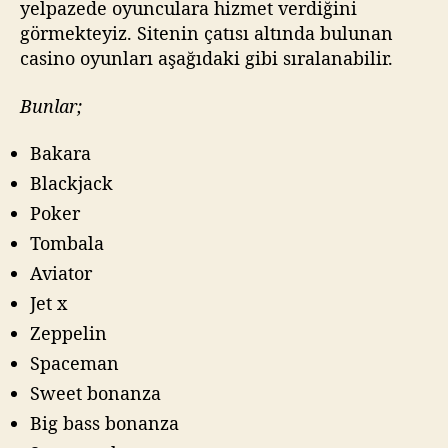
yelpazede oyunculara hizmet verdiğini
a
görmekteyiz. Sitenin çatısı altında bulunan
r
casino oyunları aşağıdaki gibi sıralanabilir.
ı
İ
Bunlar;
n
c
e
Bakara
l
Blackjack
e
Poker
m
e
Tombala
s
Aviator
i
Jet x
Zeppelin
Spaceman
Sweet bonanza
Big bass bonanza