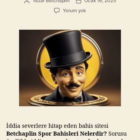
Yazar
Betchaplin
Ocak 16, 2025
Y
Y
i
a
a
l
B
Yorum yok
z
z
e
e
ı
ı
r
t
n
t
c
ı
a
h
n
r
a
y
i
p
a
h
l
z
i
i
a
n
r
S
ı
p
o
r
B
a
h
İddia severlere hitap eden bahis sitesi
i
Betchaplin Spor Bahisleri Nelerdir?
Sorusu
s