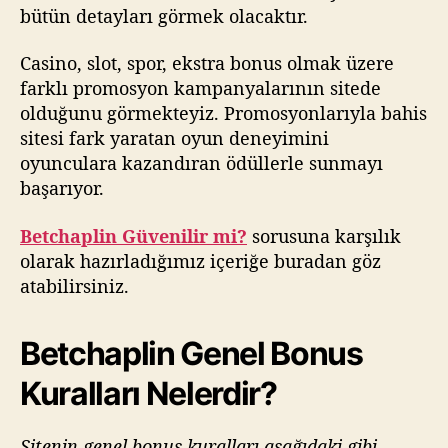
bütün detayları görmek olacaktır.
Casino, slot, spor, ekstra bonus olmak üzere
farklı promosyon kampanyalarının sitede
olduğunu görmekteyiz. Promosyonlarıyla bahis
sitesi fark yaratan oyun deneyimini
oyunculara kazandıran ödüllerle sunmayı
başarıyor.
Betchaplin Güvenilir mi?
sorusuna karşılık
olarak hazırladığımız içeriğe buradan göz
atabilirsiniz.
Betchaplin Genel Bonus
Kuralları Nelerdir?
Sitenin genel bonus kuralları aşağıdaki gibi