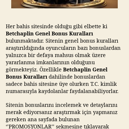
B
Betchaplin Genel Bonus Kuralları
o
n
u
Her bahis sitesinde olduğu gibi elbette ki
s
Betchaplin Genel Bonus Kuralları
K
bulunmaktadır. Sitenin genel bonus kuralları
u
araştırıldığında oyuncuların bazı bonuslardan
r
yalnızca bir defaya mahsus olmak üzere
a
yararlanma imkanlarının olduğunu
l
görmekteyiz. Özellikle
Betchaplin Genel
l
a
Bonus Kuralları
dahilinde bonuslardan
r
sadece bahis sitesine üye olurken T.C. kimlik
ı
numarasıyla kaydolanlar faydalanabiliyorlar.
Sitenin bonuslarını incelemek ve detaylarını
merak ediyorsanız araştırmak için yapmanız
gereken ana sayfada bulunan
‘’PROMOSYONLAR’’ sekmesine tıklayarak