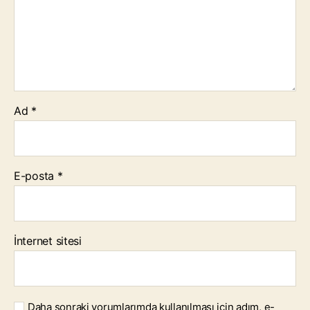
Ad
*
E-posta
*
İnternet sitesi
Daha sonraki yorumlarımda kullanılması için adım, e-