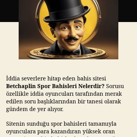
a
a
y
i
p
p
a
h
.
l
z
i
c
i
a
o
n
r
m
S
ı
p
o
r
B
a
h
İddia severlere hitap eden bahis sitesi
i
Betchaplin Spor Bahisleri Nelerdir?
Sorusu
s
özellikle iddia oyuncuları tarafından merak
l
edilen soru başlıklarından bir tanesi olarak
e
gündem de yer alıyor.
r
i
Sitenin sunduğu spor bahisleri tamamıyla
N
e
oyunculara para kazandıran yüksek oran
l