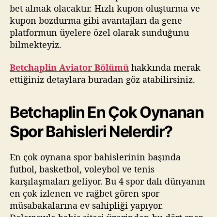
bet almak olacaktır. Hızlı kupon oluşturma ve
kupon bozdurma gibi avantajları da gene
platformun üyelere özel olarak sunduğunu
bilmekteyiz.
Betchaplin Aviator Bölümü
hakkında merak
ettiğiniz detaylara buradan göz atabilirsiniz.
Betchaplin En Çok Oynanan
Spor Bahisleri Nelerdir?
En çok oynana spor bahislerinin başında
futbol, basketbol, voleybol ve tenis
karşılaşmaları geliyor. Bu 4 spor dalı dünyanın
en çok izlenen ve rağbet gören spor
müsabakalarına ev sahipliği yapıyor.