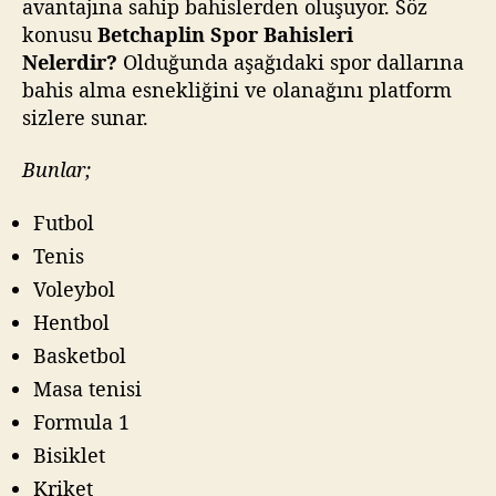
avantajına sahip bahislerden oluşuyor. Söz
e
konusu
Betchaplin Spor Bahisleri
r
Nelerdir?
Olduğunda aşağıdaki spor dallarına
d
bahis alma esnekliğini ve olanağını platform
i
sizlere sunar.
r
?
Bunlar;
Futbol
Tenis
Voleybol
Hentbol
Basketbol
Masa tenisi
Formula 1
Bisiklet
Kriket